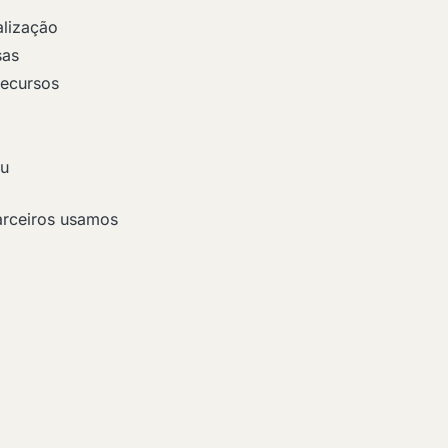
alização
sas
recursos
eu
arceiros usamos