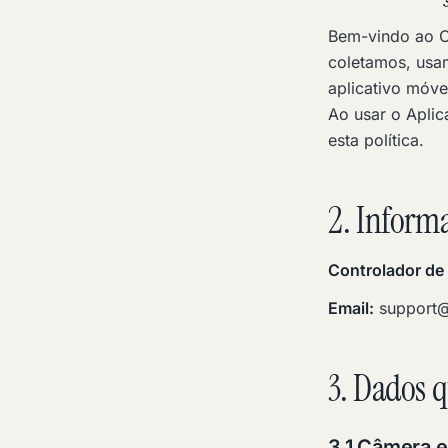
Bem-vindo ao Ch
coletamos, usa
aplicativo móvel
Ao usar o Apli
esta política.
2. Inform
Controlador de
Email:
support@
3. Dados 
3.1 Câmera e