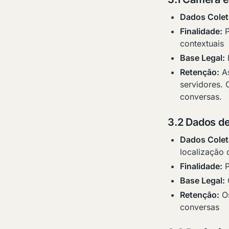
Dados Colet
Finalidade:
P
contextuais
Base Legal:
I
Retenção:
As
servidores. 
conversas.
3.2 Dados de
Dados Colet
localização 
Finalidade:
P
Base Legal:
C
Retenção:
Os
conversas