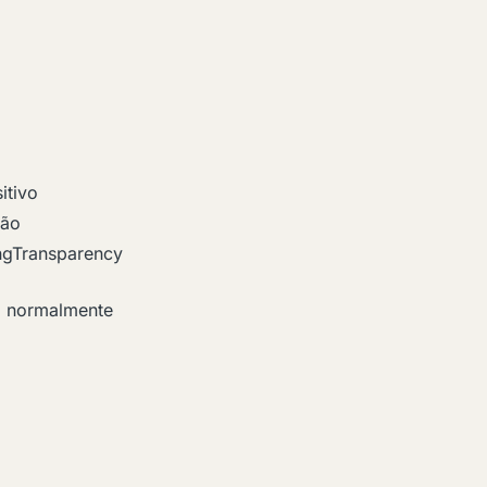
itivo
ção
ngTransparency
, normalmente