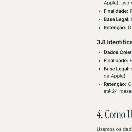
Apple), uso 
Finalidade:
P
Base Legal:
Retenção:
Du
3.8 Identifi
Dados Colet
Finalidade:
P
Base Legal:
da Apple)
Retenção:
Co
até 24 mese
4. Como U
Usamos os dado