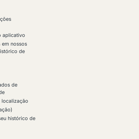
ações
 aplicativo
s em nossos
istórico de
ados de
de
 localização
ação)
u histórico de