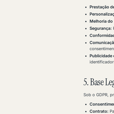
Prestação de
Personaliza
Melhoria do 
Segurança:
P
Conformidad
Comunicaçã
consentimen
Publicidade 
identificado
5. Base L
Sob o GDPR, p
Consentime
Contrato:
Pa