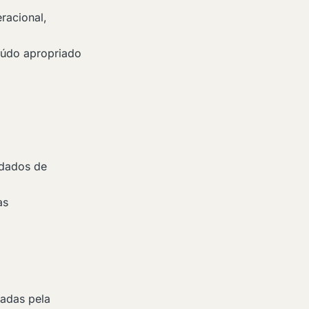
racional,
teúdo apropriado
adados de
as
sadas pela