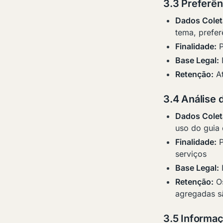
3.3 Preferên
Dados Colet
tema, prefe
Finalidade:
P
Base Legal:
I
Retenção:
At
3.4 Análise 
Dados Colet
uso do guia 
Finalidade:
P
serviços
Base Legal:
I
Retenção:
Os
agregadas s
3.5 Informaç