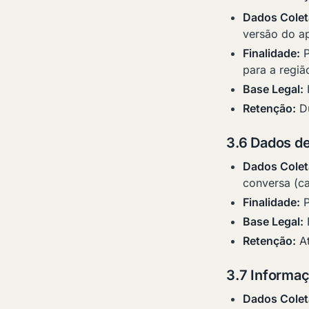
Dados Colet
versão do ap
Finalidade:
P
para a regiã
Base Legal:
I
Retenção:
Du
3.6 Dados d
Dados Colet
conversa (ca
Finalidade:
P
Base Legal:
E
Retenção:
At
3.7 Informa
Dados Colet